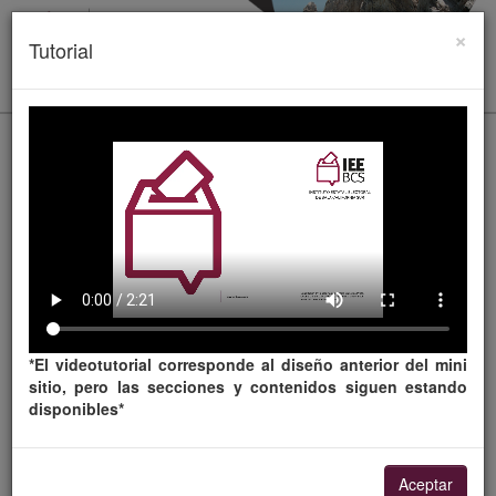
×
Tutorial
Distritación
Toggl
naviga
¡ Bienvenidos !
Cartografía Actualizada al 20 de Febrero de
2019.
*El videotutorial corresponde al diseño anterior del mini
sitio, pero las secciones y contenidos siguen estando
disponibles*
Aceptar