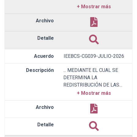
CIUDADANAS MIRNA
GUADALUPE FIOL
HIGUERA, MARINA
GARMENDIA GÓMEZ,
NANCY GARZA VEGA Y
ALMA MARGARITA
OCEGUERA RODRÍGUEZ.
IEEBCS-CG039-JULIO-2026
... MEDIANTE EL CUAL SE
DETERMINA LA
REDISTRIBUCIÓN DE LAS
CIFRAS DEL
FINANCIAMIENTO
PÚBLICO PARA EL
SOSTENIMIENTO DE
ACTIVIDADES ORDINARIAS
PERMANENTES,
ACTIVIDADES