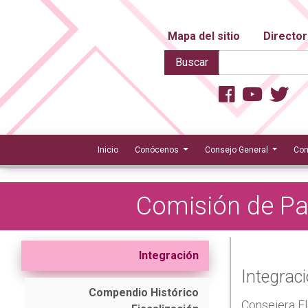
Mapa del sitio
Director
Buscar
Inicio
Conócenos
Consejo General
Com
Comisión de Par
Integración
Integrac
Compendio Histórico
Consejera El