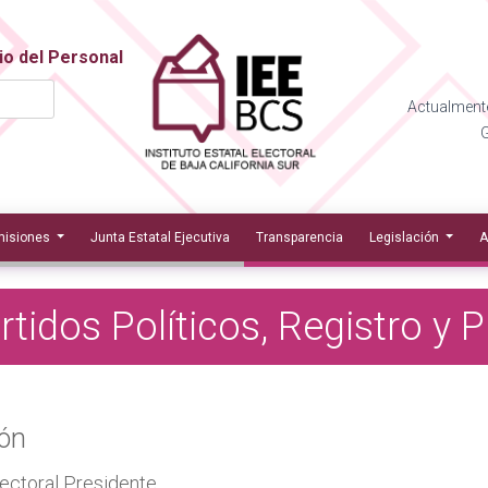
io del Personal
Actualmente
G
isiones
Junta Estatal Ejecutiva
Transparencia
Legislación
A
tidos Políticos, Registro y 
ión
ectoral Presidente