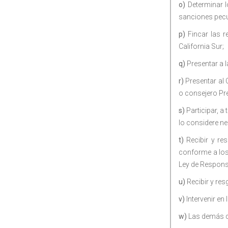
o)
Determinar l
sanciones pecu
p)
Fincar las r
California Sur;
q)
Presentar a 
r)
Presentar al 
o consejero Pre
s)
Participar, a 
lo considere ne
t)
Recibir y res
conforme a los
Ley de Responsa
u)
Recibir y res
v)
Intervenir en
w)
Las demás qu