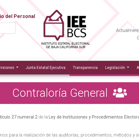
io del Personal
Actualmente
G
isiones
Junta Estatal Ejecutiva
Transparencia
Legislación
A
Contraloría General
tículo 27 numeral 2
de la
Ley de Instituciones y Procedimientos Electora
terios para la realización de las auditorías, procedimientos, métodos y 