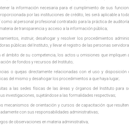
btener la información necesaria para el cumplimiento de sus funcion
proporcionada por las instituciones de crédito, les será aplicable a to
así como al personal profesional contratado para la práctica de auditorí
ateria de transparencia y acceso a la información pública;
neamientos, instruir, desahogar y resolver los procedimientos admini
oras públicas del Instituto, y llevar el registro de las personas servid
n el ámbito de su competencia, los actos u omisiones que impliquen al
cación de fondos y recursos del Instituto;
cias o quejas directamente relacionadas con el uso y disposición d
licas del mismo y desahogar los procedimientos a que haya lugar;
itas a las sedes físicas de las áreas y órganos del Instituto para so
sus investigaciones, sujetándose a las formalidades respectivas;
os mecanismos de orientación y cursos de capacitación que resulten 
damente con sus responsabilidades administrativas;
egos de observaciones en materia administrativa;