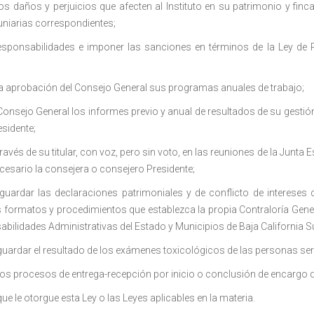
os daños y perjuicios que afecten al Instituto en su patrimonio y fin
niarias correspondientes;
esponsabilidades e imponer las sanciones en términos de la Ley de 
la aprobación del Consejo General sus programas anuales de trabajo;
Consejo General los informes previo y anual de resultados de su gestión
sidente;
través de su titular, con voz, pero sin voto, en las reuniones de la Junta
cesario la consejera o consejero Presidente;
guardar las declaraciones patrimoniales y de conflicto de intereses 
 formatos y procedimientos que establezca la propia Contraloría Gener
bilidades Administrativas del Estado y Municipios de Baja California S
guardar el resultado de los exámenes toxicológicos de las personas ser
 los procesos de entrega-recepción por inicio o conclusión de encargo 
e le otorgue esta Ley o las Leyes aplicables en la materia.