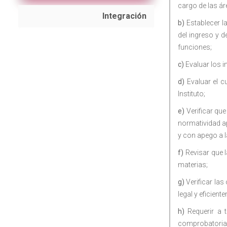
cargo de las ár
Integración
b)
Establecer l
del ingreso y d
funciones;
c)
Evaluar los i
d)
Evaluar el c
Instituto;
e)
Verificar que
normatividad a
y con apego a l
f)
Revisar que l
materias;
g)
Verificar la
legal y eficien
h)
Requerir a t
comprobatoria 