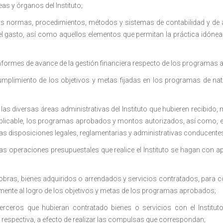
eas y órganos del Instituto;
as normas, procedimientos, métodos y sistemas de contabilidad y de a
el gasto, así como aquellos elementos que permitan la práctica idónea 
nformes de avance de la gestión financiera respecto de los programas a
umplimiento de los objetivos y metas fijadas en los programas de nat
 las diversas áreas administrativas del Instituto que hubieren recibid
plicable, los programas aprobados y montos autorizados, así como, en
as disposiciones legales, reglamentarias y administrativas conducente
as operaciones presupuestales que realice el Instituto se hagan con ap
s obras, bienes adquiridos o arrendados y servicios contratados, para
temente al logro de los objetivos y metas de los programas aprobados;
erceros que hubieran contratado bienes o servicios con el Institut
respectiva, a efecto de realizar las compulsas que correspondan;