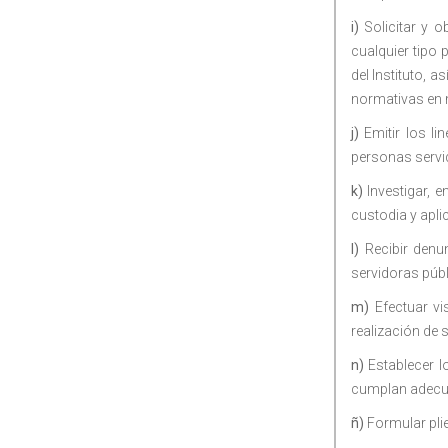
i)
Solicitar y o
cualquier tipo 
del Instituto, 
normativas en m
j)
Emitir los li
personas servid
k)
Investigar, e
custodia y apli
I)
Recibir denun
servidoras púb
m)
Efectuar vis
realización de 
n)
Establecer l
cumplan adecua
ñ)
Formular pli